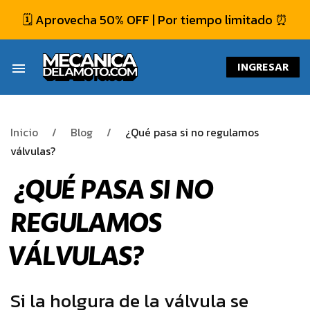
🗓️ Aprovecha 50% OFF | Por tiempo limitado ⏰
INGRESAR
menu
Inicio
Blog
¿Qué pasa si no regulamos
válvulas?
¿QUÉ PASA SI NO
REGULAMOS
VÁLVULAS?
Si la holgura de la válvula se