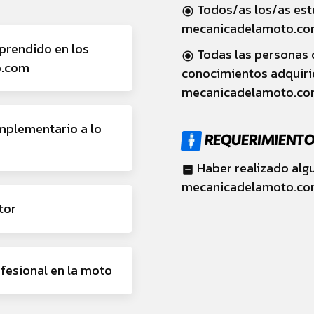
Todos/as los/as est
radio_button_checked
mecanicadelamoto.c
prendido en los
Todas las personas 
radio_button_checked
o.com
conocimientos adquiri
mecanicadelamoto.c
mplementario a lo
REQUERIMIENT
Haber realizado algu
indeterminate_check_box
mecanicadelamoto.c
tor
ofesional en la moto