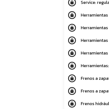
Service: regul
lock
Herramientas 
lock
Herramientas 
lock
Herramientas
lock
Herramientas -
lock
Herramientas:
lock
Frenos a zapa
lock
Frenos a zapa
lock
Frenos hidrául
lock