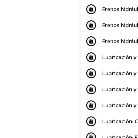
Frenos hidráu
lock
Frenos hidráu
lock
Frenos hidráu
lock
Lubricación y
lock
Lubricación y
lock
Lubricación y
lock
Lubricación y
lock
Lubricación: 
lock
Lubricación: 
lock