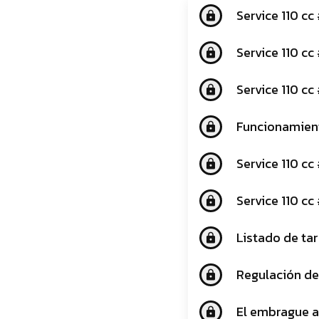
Service 110 cc
lock
Service 110 c
lock
Service 110 c
lock
Funcionamient
lock
Service 110 c
lock
Service 110 c
lock
Listado de ta
lock
Regulación de
lock
El embrague a
lock