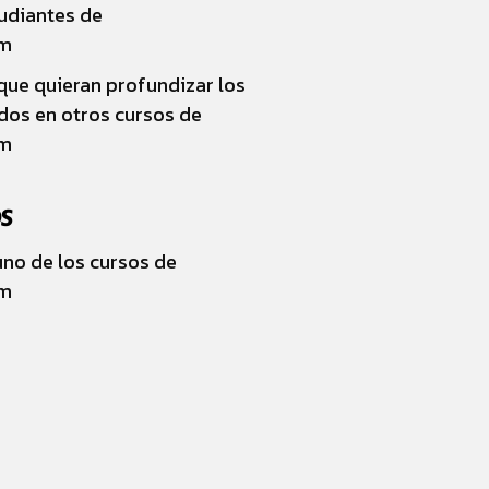
udiantes de
om
que quieran profundizar los
dos en otros cursos de
om
OS
no de los cursos de
om