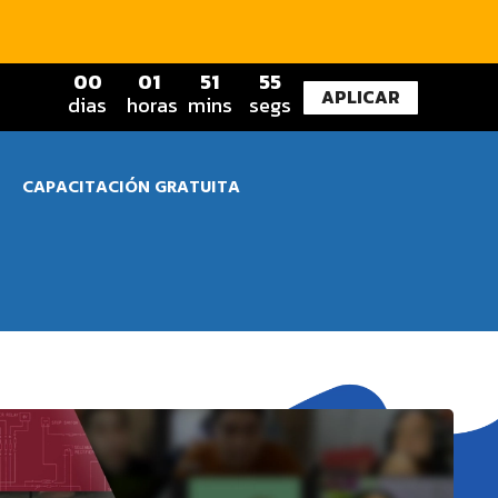
0
0
0
1
5
1
5
4
APLICAR
dias
horas
mins
segs
CAPACITACIÓN GRATUITA