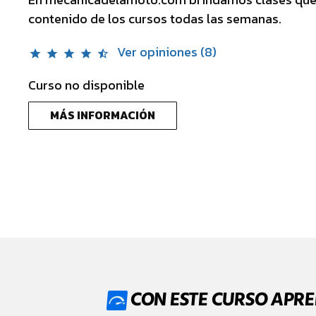
contenido de los cursos todas las semanas.
Ver opiniones (8)
star
star
star
star
star_half
Curso no disponible
MÁS INFORMACIÓN
CLASES PRÁCTICAS (EN VIVO)
CON ESTE CURSO APR