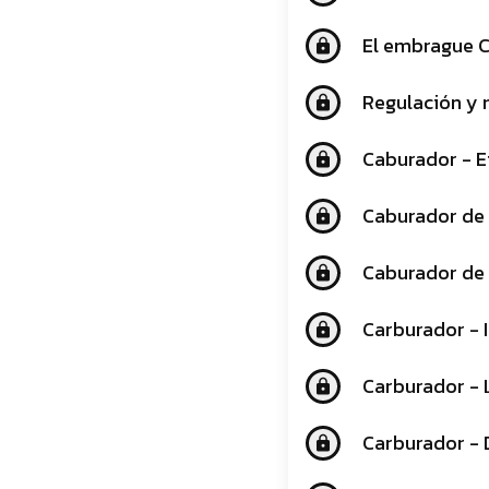
El embrague 
lock
Regulación y 
lock
Caburador - E
lock
Caburador de t
lock
Caburador de 
lock
Carburador - 
lock
Carburador - 
lock
Carburador - 
lock