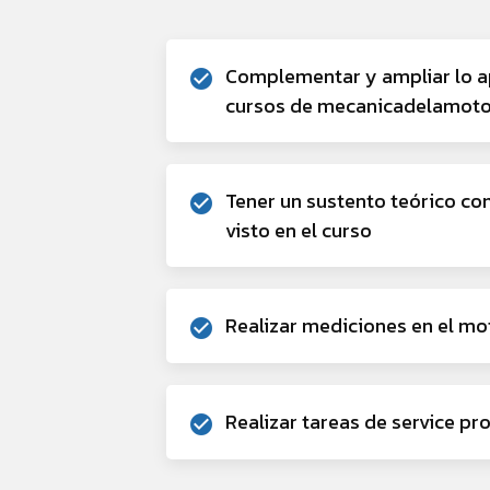
Complementar y ampliar lo a
check_circle
cursos de mecanicadelamot
Tener un sustento teórico co
check_circle
visto en el curso
Realizar mediciones en el mo
check_circle
Realizar tareas de service pr
check_circle