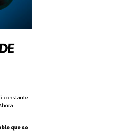
DE
ió constante
 Ahora
able que se