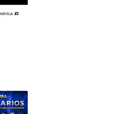
mérica
. El