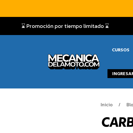
⌛ Promoción por tiempo limitado ⌛
CURSOS
INGRESA
Inicio
Bl
CARB