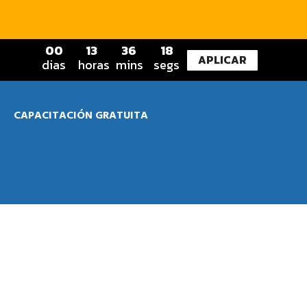
0
0
1
3
3
6
1
7
APLICAR
dias
horas
mins
segs
CAPACITACIÓN GRATUITA