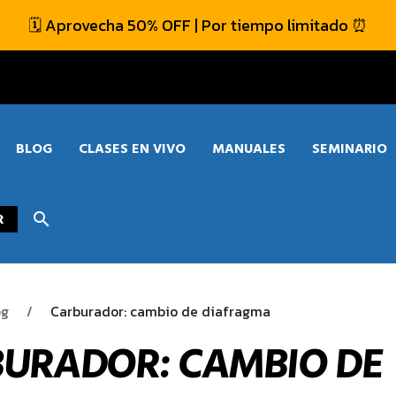
🗓️ Aprovecha 50% OFF | Por tiempo limitado ⏰
BLOG
CLASES EN VIVO
MANUALES
SEMINARIO
R
search
og
Carburador: cambio de diafragma
URADOR: CAMBIO DE