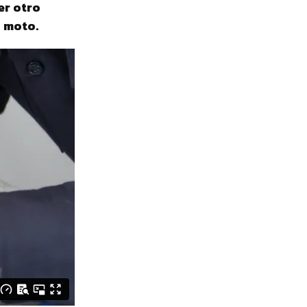
er otro
a moto.