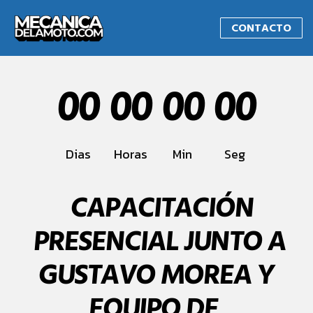
CONTACTO
0
0
0
0
0
0
0
0
Dias
Horas
Min
Seg
CAPACITACIÓN
PRESENCIAL JUNTO A
GUSTAVO MOREA Y
EQUIPO DE