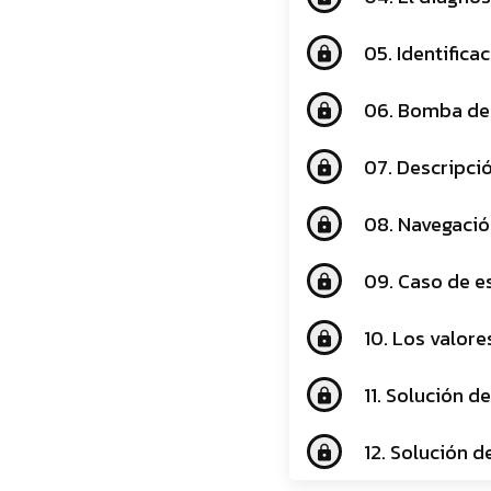
05. Identific
lock
06. Bomba de
lock
07. Descripci
lock
08. Navegación
lock
09. Caso de e
lock
10. Los valore
lock
11. Solución d
lock
12. Solución 
lock