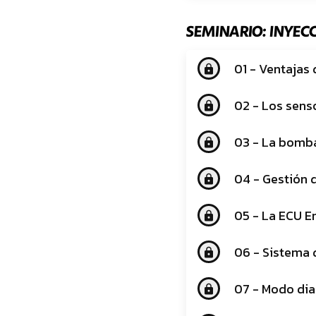
SEMINARIO: INYEC
01 - Ventajas 
lock
02 - Los sens
lock
03 - La bomb
lock
04 - Gestión d
lock
05 - La ECU E
lock
06 - Sistema 
lock
07 - Modo dia
lock