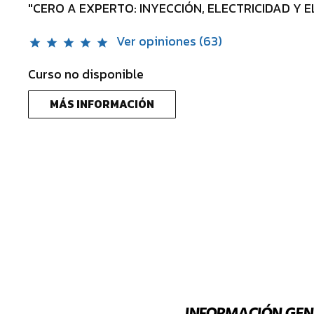
"CERO A EXPERTO: INYECCIÓN, ELECTRICIDAD Y 
Ver opiniones (63)
star
star
star
star
star
Curso no disponible
MÁS INFORMACIÓN
CURSO ONLINE: INYECCIÓN ELECTRÓNICA NIVEL INICIAL
INFORMACIÓN GEN