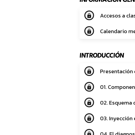
Accesos a cla
lock
Calendario me
lock
INTRODUCCIÓN
Presentación 
lock
01. Component
lock
02. Esquema d
lock
03. Inyección
lock
04. El diagno
lock