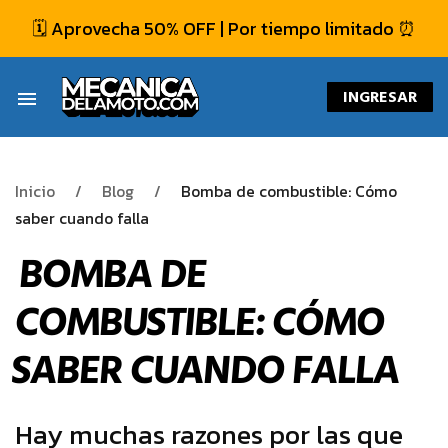
🗓️ Aprovecha 50% OFF | Por tiempo limitado ⏰
INGRESAR
menu
Inicio
Blog
Bomba de combustible: Cómo
saber cuando falla
BOMBA DE
COMBUSTIBLE: CÓMO
SABER CUANDO FALLA
Hay muchas razones por las que