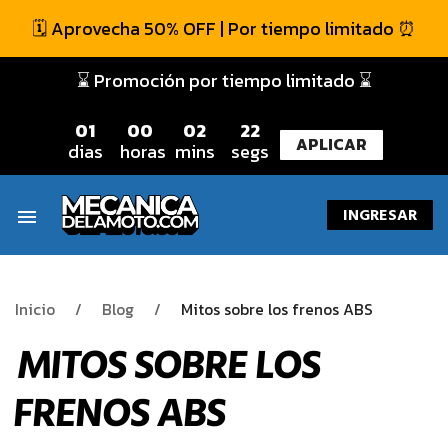
🗓️ Aprovecha 50% OFF | Por tiempo limitado ⏰
⌛ Promoción por tiempo limitado ⌛
0
1
0
0
0
2
2
2
APLICAR
dias
horas
mins
segs
INGRESAR
menu
Inicio
Blog
Mitos sobre los frenos ABS
MITOS SOBRE LOS
FRENOS ABS