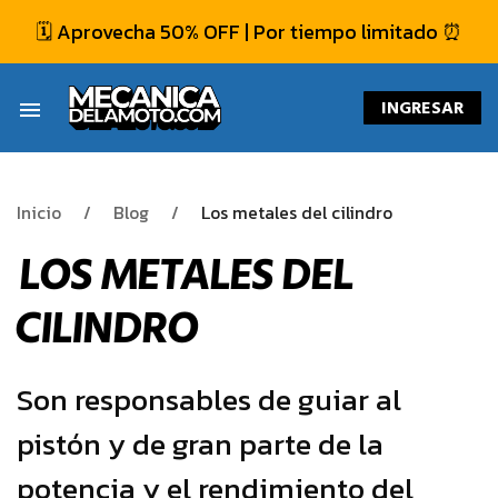
🗓️ Aprovecha 50% OFF | Por tiempo limitado ⏰
INGRESAR
menu
Inicio
Blog
Los metales del cilindro
LOS METALES DEL
CILINDRO
Son responsables de guiar al
pistón y de gran parte de la
potencia y el rendimiento del