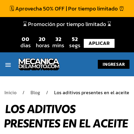
🗓️ Aprovecha 50% OFF | Por tiempo limitado ⏰
⌛ Promoción por tiempo limitado ⌛
0
0
2
0
3
2
5
1
APLICAR
dias
horas
mins
segs
INGRESAR
menu
Inicio
Blog
Los aditivos presentes en el aceite
LOS ADITIVOS
PRESENTES EN EL ACEITE