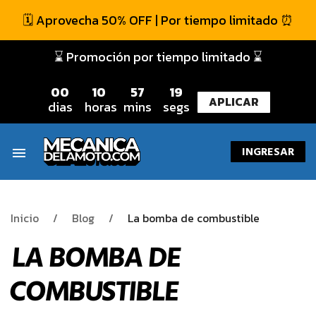
🗓️ Aprovecha 50% OFF | Por tiempo limitado ⏰
⌛ Promoción por tiempo limitado ⌛
0
0
1
0
5
7
1
8
APLICAR
dias
horas
mins
segs
INGRESAR
menu
Inicio
Blog
La bomba de combustible
LA BOMBA DE
COMBUSTIBLE