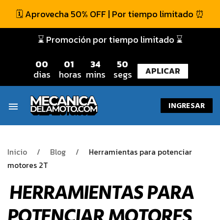
🗓️ Aprovecha 50% OFF | Por tiempo limitado ⏰
⌛ Promoción por tiempo limitado ⌛
0
0
0
1
3
4
4
9
APLICAR
dias
horas
mins
segs
INGRESAR
menu
Inicio
Blog
Herramientas para potenciar
motores 2T
HERRAMIENTAS PARA
POTENCIAR MOTORES