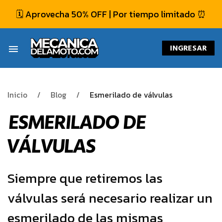
🗓️ Aprovecha 50% OFF | Por tiempo limitado ⏰
INGRESAR
menu
Inicio
Blog
Esmerilado de válvulas
ESMERILADO DE
VÁLVULAS
Siempre que retiremos las
válvulas será necesario realizar un
esmerilado de las mismas