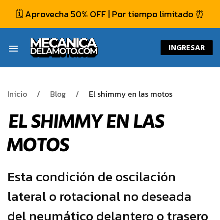
🗓️ Aprovecha 50% OFF | Por tiempo limitado ⏰
INGRESAR
menu
Inicio
Blog
El shimmy en las motos
EL SHIMMY EN LAS
MOTOS
Esta condición de oscilación
lateral o rotacional no deseada
del neumático delantero o trasero