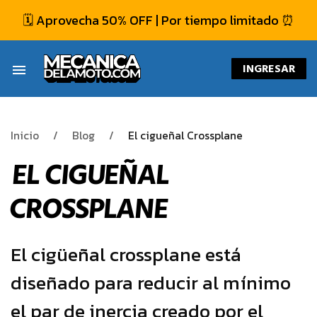
🗓️ Aprovecha 50% OFF | Por tiempo limitado ⏰
INGRESAR
menu
Inicio
Blog
El cigueñal Crossplane
EL CIGUEÑAL
CROSSPLANE
El cigüeñal crossplane está
diseñado para reducir al mínimo
el par de inercia creado por el