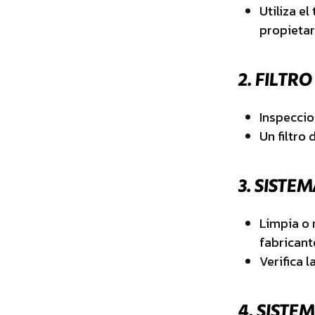
Utiliza e
propietar
2.
FILTRO 
Inspeccion
Un filtro
3.
SISTEM
Limpia o 
fabricant
Verifica 
4.
SISTEM