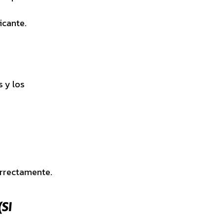
icante.
s y los
orrectamente.
SI