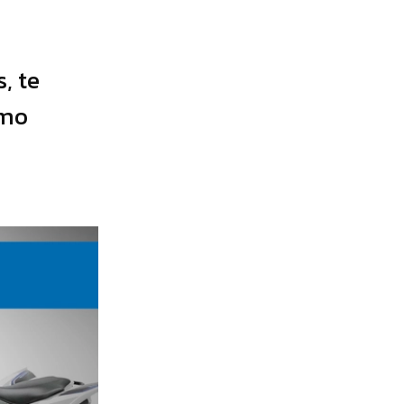
, te
imo