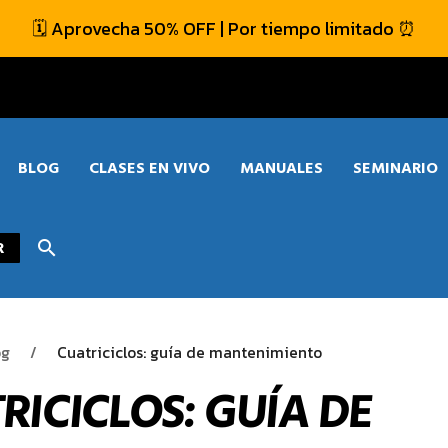
🗓️ Aprovecha 50% OFF | Por tiempo limitado ⏰
BLOG
CLASES EN VIVO
MANUALES
SEMINARIO
R
search
og
Cuatriciclos: guía de mantenimiento
RICICLOS: GUÍA DE