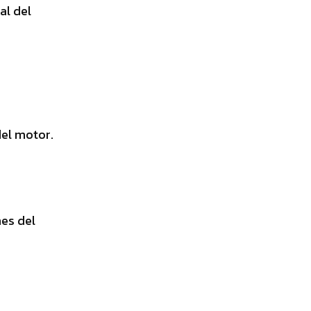
al del
del motor.
nes del