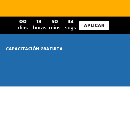
0
0
1
3
5
0
3
3
APLICAR
dias
horas
mins
segs
CAPACITACIÓN GRATUITA