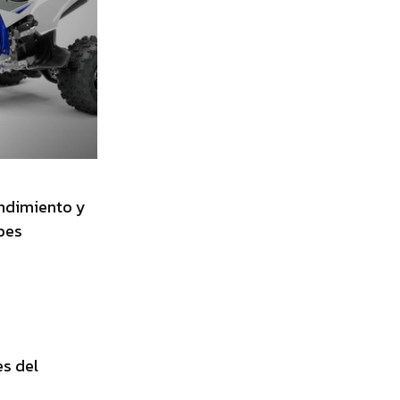
endimiento y
bes
s del