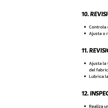
10.
REVIS
Controla e
Ajusta o 
11.
REVIS
Ajusta la
del fabri
Lubrica l
12.
INSPE
Realiza u