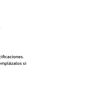
.
ificaciones.
emplázalos si