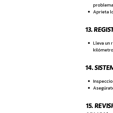
problema
Aprieta l
13.
REGIS
Lleva un r
kilómetro
14.
SISTE
Inspeccio
Asegúrate
15.
REVIS