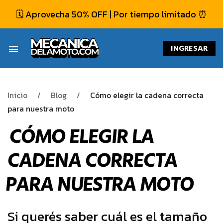
🗓️ Aprovecha 50% OFF | Por tiempo limitado ⏰
INGRESAR
menu
Inicio
Blog
Cómo elegir la cadena correcta
para nuestra moto
CÓMO ELEGIR LA
CADENA CORRECTA
PARA NUESTRA MOTO
Si querés saber cuál es el tamaño