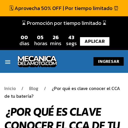
🗓️ Aprovecha 50% OFF | Por tiempo limitado ⏰
⌛ Promoción por tiempo limitado ⌛
0
0
0
5
2
6
4
3
APLICAR
dias
horas
mins
segs
INGRESAR
menu
Inicio
Blog
¿Por qué es clave conocer el CCA
de tu batería?
¿POR QUÉ ES CLAVE
CONOCER EL CCA DE TU