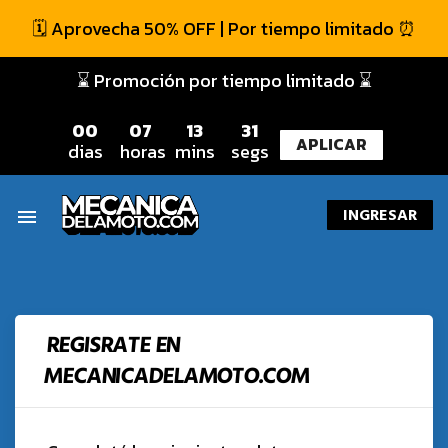
🗓️ Aprovecha 50% OFF | Por tiempo limitado ⏰
⌛ Promoción por tiempo limitado ⌛
0
0
0
7
1
3
3
1
APLICAR
dias
horas
mins
segs
INGRESAR
menu
REGISRATE EN
MECANICADELAMOTO.COM