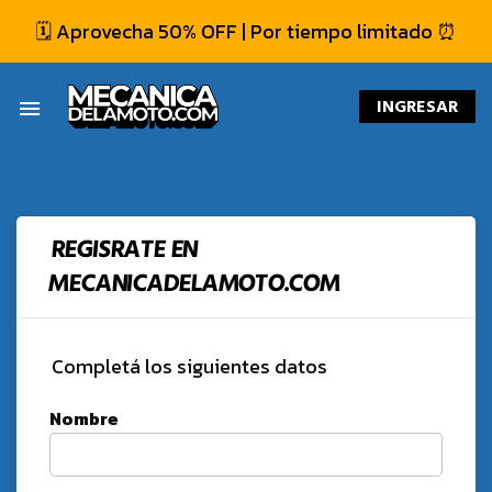
🗓️ Aprovecha 50% OFF | Por tiempo limitado ⏰
INGRESAR
menu
REGISRATE EN
MECANICADELAMOTO.COM
Completá los siguientes datos
Nombre