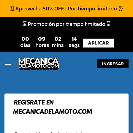
🗓️ Aprovecha 50% OFF | Por tiempo limitado ⏰
⌛ Promoción por tiempo limitado ⌛
0
0
0
9
0
2
1
4
APLICAR
dias
horas
mins
segs
INGRESAR
menu
REGISRATE EN
MECANICADELAMOTO.COM