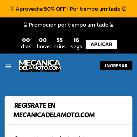
🗓️ Aprovecha 50% OFF | Por tiempo limitado ⏰
⌛ Promoción por tiempo limitado ⌛
0
0
0
0
5
5
1
6
APLICAR
dias
horas
mins
segs
INGRESAR
menu
REGISRATE EN
MECANICADELAMOTO.COM